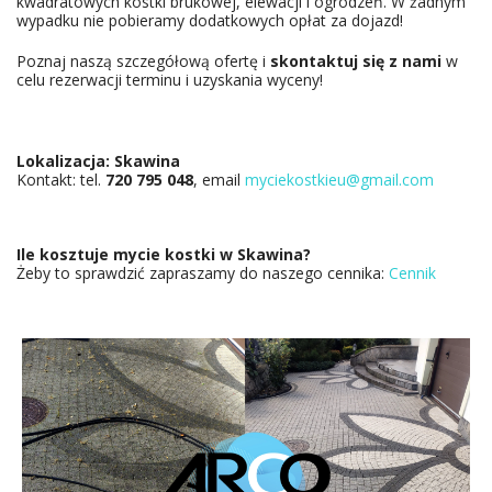
kwadratowych kostki brukowej, elewacji i ogrodzeń. W żadnym
wypadku nie pobieramy dodatkowych opłat za dojazd!
Poznaj naszą szczegółową ofertę i
skontaktuj się z nami
w
celu rezerwacji terminu i uzyskania wyceny!
Lokalizacja:
Skawina
Kontakt: tel.
720 795 048
, email
myciekostkieu@gmail.com
WIŚNIOWA PROFESJONALNE MYCIE KOSTKI
Ile kosztuje mycie kostki w
Skawina
?
Żeby to sprawdzić zapraszamy do naszego cennika:
Cennik
FIRMA MYCIE CIŚNIENIOWE
WIŚNIOWA