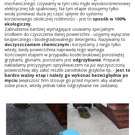
mechanicznego. Używamy w tym celu myjki wysokociśnieniowej
elektrycznej lub spalinowej. Na tym etapie stosujemy tylko
wodę ponieważ duża jej część spłynie do systemu
korzeniowego okolicznej roślinności - jest to
sposób w 100%
ekologiczny.
Zabrudzenia bardziej wymagające usuwamy specjalnym
środkiem do czyszczenia danej powierzchni - użyjemy wyłącznie
bezpiecznego i biodegradowalnego detergentu. Nazywamy to
doczyszczaniem chemicznym
i korzystamy z niego tylko
wtedy, kiedy powierzchnia naprawdę tego wymaga.
Końcowym etapem w przypadku kostki brukowej porośniętej
grzybami, glonami, porostami jest
odgrzybianie
. Preparat
nakładamy precyzyjnym opryskiwaczem na już wyczyszczoną
powierzchnię aby zabić resztki zarodników grzybów itp. -
jest to
bardzo ważny etap i należy go wykonać bezwzględnie po
myciu
(większość firm stosuje go przed myciem aby ułatwić
sobie prace, wtedy jednak takie odgrzybianie nie zadziała).
MYCIE KOSTKI BRUKOWEJ
WIŚNIOWA