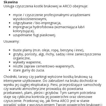
Skawina
Usługa czyszczenia kostki brukowej w ARCO obejmuje:
mycie / czyszczenie profesjonalnymi urządzeniami
wysokociśnieniowymi,
odgrzybianie / bio-impregnacja,
impregnacja hydrofobowa (wzmacniająca lub/i
koloryzująca),
uzupełnianie fugi piaskowej.
Usuwamy:
tłuste plamy (m.in. oleje, ropę, benzynę i inne),
grzyby, porosty, algi, mchy, sadzę i inne zanieczyszczenia
organiczne,
wykwity wapienne,
resztki zapraw cementowo-wapiennych,
stare gumy do żucia.
Chodniki, tarasy czy parkingi wyłożone kostką brukową są
intensywnie użytkowane. Do zabrudzeń na bruku dochodzi w
wyniku jej ciągłej eksploatacji. Piesi, przejeżdżające samochody
czy warunki atmosferyczne prowadzą do powstania
przebarwień, plam, pleśni i grzybów. Tym samym potrzebna
staje się cykliczna kontrola jej powierzchni oraz okresowe
czyszczenie. Przekonaj się, jak firma ARCO jest w stanie
poradzić sobie z wyczyszczeniem Twojej powierzchni brukowej i