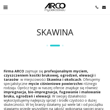
SKAWINA
Czyszczenie, mycie kostki brukowej Wiśniowa
Firma ARCO
zajmuje się
profesjonalnym myciem,
czyszczeniem kostki brukowej, ogrodzeń, elewacji i
tarasów
w miejscowości
Skawina i okolicach
. Oferujemy
specjalistyczne
mycie ciśnieniowe powierzchn
i różnego
rodzaju. Oprócz tego w naszej ofercie znajduje się również
impregnacja, bio-impregnacja, fugowanie i malowanie
bruku, ogrodzeń i elewacji
. W swojej działalności
wykorzystujemy najlepszy sprzęt i środki czystości o dużej
skuteczności. W tej branży działamy już wiele lat i od początku
stawiamy przede wszystkim na jakość wykonania swojej pracy.